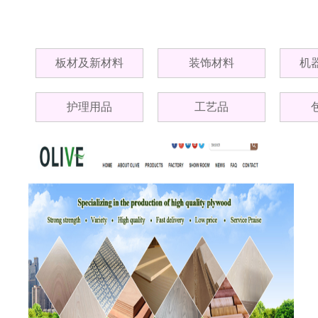
板材及新材料
装饰材料
机
护理用品
工艺品