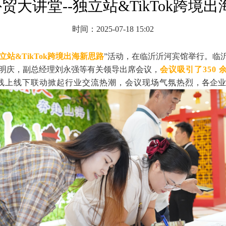
外贸大讲堂--独立站&TikTok跨境
时间：2025-07-18 15:02
立站&TikTok跨境出海新思路
”活动，在临沂沂河宾馆举行。临
明庆，副总经理刘永强等有关领导出席会议，
会议
吸引了
350
线上线下联动掀起行业交流热潮，会议现场气氛热烈
，各企业