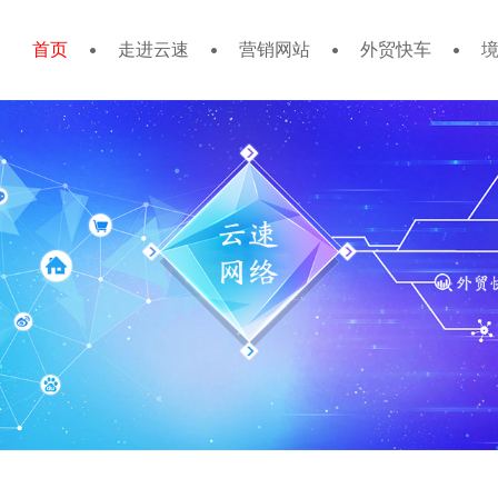
首页
走进云速
营销网站
外贸快车